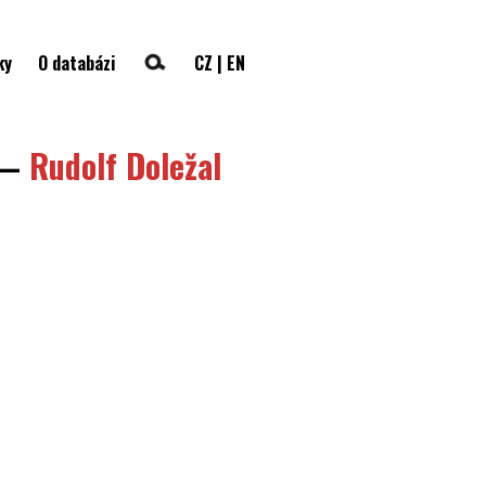
ky
O databázi
CZ
|
EN
—
Rudolf Doležal