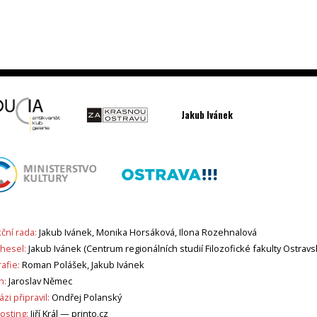
Jakub Ivánek
ční rada:
Jakub Ivánek, Monika Horsáková, Ilona Rozehnalová
 hesel:
Jakub Ivánek (Centrum regionálních studií Filozofické fakulty Ostravs
afie:
Roman Polášek, Jakub Ivánek
n:
Jaroslav Němec
zi připravil:
Ondřej Polanský
sting:
Jiří Král —
printo.cz