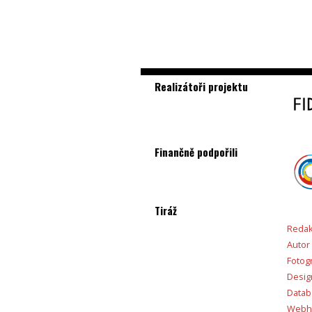
Realizátoři projektu
Finančně podpořili
Tiráž
Redak
Autor
Fotogr
Desig
Databá
Webho