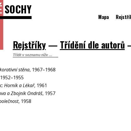
É
SOCHY
Mapa
Rejstří
Rejstříky
—
Třídění dle autorů
korativní stěna
, 1967–1968
 1952–1955
c:
Horník a Lékař
, 1961
va a Zbojník Ondráš
, 1957
polečnost
, 1958