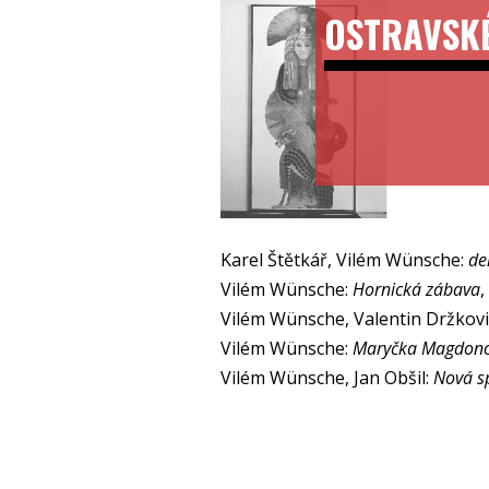
OSTRAVSK
Karel Štětkář, Vilém Wünsche:
de
Vilém Wünsche:
Hornická zábava
,
Vilém Wünsche, Valentin Držkovi
Vilém Wünsche:
Maryčka Magdono
Vilém Wünsche, Jan Obšil:
Nová s