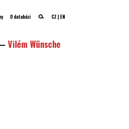
ky
O databázi
CZ
|
EN
—
Vilém Wünsche